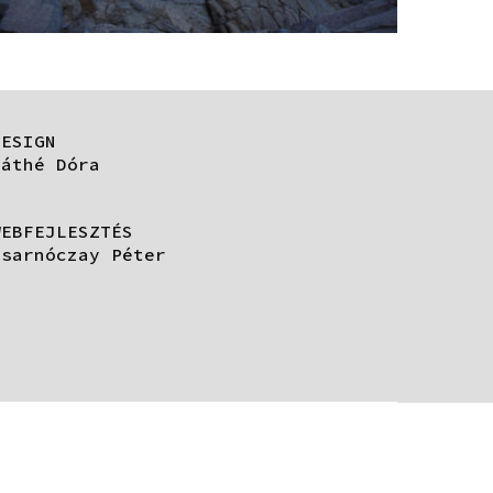
DESIGN
Máthé Dóra
WEBFEJLESZTÉS
Zsarnóczay Péter