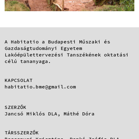
A Habitatio a Budapesti Műszaki és
Gazdaságtudományi Egyetem
Lakóépülettervezési Tanszékének oktatási
célú tananyaga.
KAPCSOLAT
habitatio.bme@gmail.com
SZERZŐK
Jancsó Miklós DLA, Máthé Dóra
TÁRSSZERZŐK
Bessenyei Krisztina, Dankó Zsófia DLA,