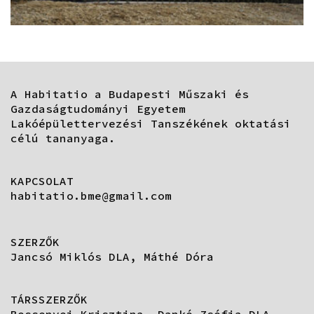
A Habitatio a Budapesti Műszaki és
Gazdaságtudományi Egyetem
Lakóépülettervezési Tanszékének oktatási
célú tananyaga.
KAPCSOLAT
habitatio.bme@gmail.com
SZERZŐK
Jancsó Miklós DLA, Máthé Dóra
TÁRSSZERZŐK
Bessenyei Krisztina, Dankó Zsófia DLA,