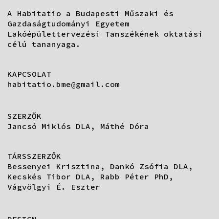
A Habitatio a Budapesti Műszaki és
Gazdaságtudományi Egyetem
Lakóépülettervezési Tanszékének oktatási
célú tananyaga.
KAPCSOLAT
habitatio.bme@gmail.com
SZERZŐK
Jancsó Miklós DLA, Máthé Dóra
TÁRSSZERZŐK
Bessenyei Krisztina, Dankó Zsófia DLA,
Kecskés Tibor DLA, Rabb Péter PhD,
Vágvölgyi É. Eszter
DESIGN