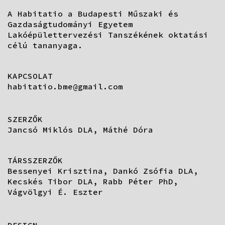
A Habitatio a Budapesti Műszaki és
Gazdaságtudományi Egyetem
Lakóépülettervezési Tanszékének oktatási
célú tananyaga.
KAPCSOLAT
habitatio.bme@gmail.com
SZERZŐK
Jancsó Miklós DLA, Máthé Dóra
TÁRSSZERZŐK
Bessenyei Krisztina, Dankó Zsófia DLA,
Kecskés Tibor DLA, Rabb Péter PhD,
Vágvölgyi É. Eszter
DESIGN