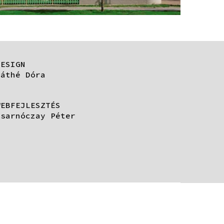
DESIGN
Máthé Dóra
WEBFEJLESZTÉS
Zsarnóczay Péter