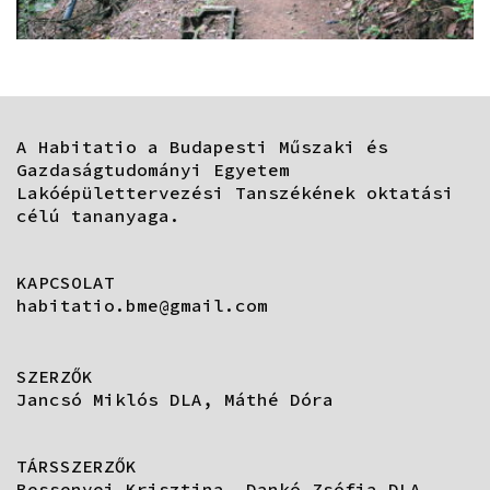
A Habitatio a Budapesti Műszaki és
Gazdaságtudományi Egyetem
Lakóépülettervezési Tanszékének oktatási
célú tananyaga.
KAPCSOLAT
habitatio.bme@gmail.com
SZERZŐK
Jancsó Miklós DLA, Máthé Dóra
TÁRSSZERZŐK
Bessenyei Krisztina, Dankó Zsófia DLA,