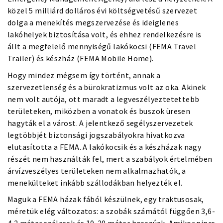
közel 5 milliárd dolláros évi költségvetésű szervezet
dolga a menekítés megszervezése és ideiglenes
lakóhelyek biztosítása volt, és ehhez rendelkezésre is
állt a megfelelő mennyiségű lakókocsi (FEMA Travel
Trailer) és készház (FEMA Mobile Home).
Hogy mindez mégsem így történt, annak a
szervezetlenség és a bürokratizmus volt az oka. Akinek
nem volt autója, ott maradt a legveszélyeztetettebb
területeken, miközben a vonatok és buszok üresen
hagyták el a várost. A jelentkező segélyszervezetek
legtöbbjét biztonsági jogszabályokra hivatkozva
elutasította a FEMA. A lakókocsik és a készházak nagy
részét nem használták fel, mert a szabályok értelmében
árvízveszélyes területeken nem alkalmazhatók, a
menekülteket inkább szállodákban helyezték el.
Maguk a FEMA házak fából készülnek, egy traktusosak,
méretük elég változatos: a szobák számától függően 3,6-