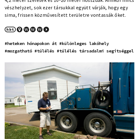
4,2 méter szélesek és 10-20 méter hosszúak. Amikor nincs
vészhelyzet, sok ezer társukkal együtt várják, hogy egy
sima, frissen közművesített területre vontassák őket.
#heteken hónapokon át
#különleges lakóhely
#mozgatható
#túlélés
#túlélés társadalmi segítséggel