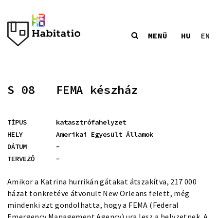
MENÜ
HU
EN
S 08
FEMA készház
TÍPUS
katasztrófahelyzet
HELY
Amerikai Egyesült Államok
DÁTUM
-
TERVEZŐ
-
Amikor a Katrina hurrikán gátakat átszakítva, 217 000
házat tönkretéve átvonult New Orleans felett, még
mindenki azt gondolhatta, hogy a FEMA (Federal
Emergency Management Agency) ura lesz a helyzetnek. A