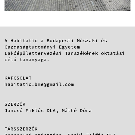
A Habitatio a Budapesti Műszaki és
Gazdaságtudományi Egyetem
Lakóépülettervezési Tanszékének oktatási
célú tananyaga.
KAPCSOLAT
habitatio.bme@gmail.com
SZERZŐK
Jancsó Miklós DLA, Máthé Dóra
TÁRSSZERZŐK
Bessenyei Krisztina, Dankó Zsófia DLA,